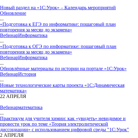
Новый раздел на «1С:Урок» – Календарь мероприятий
Обновление
...
«Подготовка к ЕГЭ по информатике: пошаговый план
повторения за месяц до экзамена»
Вебинар
Информатика
...
«Подготовка к ОГЭ по информатике: пошаговый план
повторения за месяц до экзамена»
Вебинар
Информатика
...
Обновлённые материалы по истории на портале «1С:Урок»
Вебинар
История
...
Новые технологические карты проекта «1С:Динамическая
математика»
22 АПРЕЛЯ
Вебинар
математика
...
Практикум для учителя химии: как «увидеть» невидимое и
провести урок по теме «Теория электролитической
диссоциации» с использованием цифровой среды "1С:Урок"
2 АПРЕЛЯ