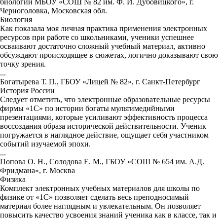
биологии МБОУ «СОШ № 82 им. Ф. И. Дубовицкого», г.
Черноголовка, Московская обл.
Биология
Как показала моя личная практика применения электронных
ресурсов при работе со школьниками, ученики успешнее
осваивают достаточно сложный учебный материал, активно
обсуждают происходящее в сюжетах, логично доказывают свою
точку зрения.
...
Богатырева Т. П., ГБОУ «Лицей № 82», г. Санкт-Петербург
История России
Следует отметить, что электронные образовательные ресурсы
фирмы «1С» по истории богаты мультимедийными
презентациями, которые усиливают эффективность процесса
воссоздания образа исторической действительности. Ученик
погружается в наглядное действие, ощущает себя участником
событий изучаемой эпохи.
...
Попова О. Н., Солодова Е. М., ГБОУ «СОШ № 654 им. А.Д.
Фридмана», г. Москва
Физика
Комплект электронных учебных материалов для школы по
физике от «1С» позволяет сделать весь преподносимый
материал более наглядным и увлекательным. Он позволяет
повысить качество усвоения знаний ученика как в классе, так и