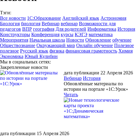
Тэги:
Все новости
1С:Образование
Английский язык
Астрономия
Биология
биология
Вебинар
вебинар
Возможности для
педагогов
ВПР
география
Для родителей
Информатика
История
Конструкторы
Конференция
курсы
КЭГЭ
математика
Мероприятия
Начальная школа
Новости
Обновление
обучение
Обществознание
Окружающий мир
Онлайн обучение
Полезное
полезное
Русский язык
физика
финансовая грамотность
Химия
Экономика
Юный Кулибин
Мы в социальных сетях:
Закрепленные новости
дата публикации 22 Апреля 2026
Вебинар
История
Обновлённые материалы по
истории на портале «1С:Урок»
Читать
дата публикации 15 Апреля 2026