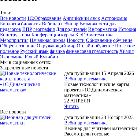
Тэги:
Все новости
1С:Образование
Английский язык
Астрономия
Биология
биология
Вебинар
вебинар
Возможности для
педагогов
ВПР
география
Для родителей
Информатика
История
Конструкторы
Конференция
курсы
КЭГЭ
математика
Мероприятия
Начальная школа
Новости
Обновление
обучение
Обществознание
Окружающий мир
Онлайн обучение
Полезное
полезное
Русский язык
физика
финансовая грамотность
Химия
Экономика
Юный Кулибин
Мы в социальных сетях:
Закрепленные новости
дата публикации 15 Апреля 2026
Вебинар
математика
Новые технологические карты
проекта «1С:Динамическая
математика»
22 АПРЕЛЯ
Читать
Все новости
дата публикации 23 Ноября 2023
Вебинар
математика
Вебинар для учителей математики
Рассмотрели готовые