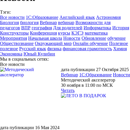
Тэги:
Все новости
1С:Образование
Английский язык
Астрономия
Биология
биология
Вебинар
вебинар
Возможности для
педагогов
ВПР
география
Для родителей
Информатика
История
Конструкторы
Конференция
курсы
КЭГЭ
математика
Мероприятия
Начальная школа
Новости
Обновление
обучение
Обществознание
Окружающий мир
Онлайн обучение
Полезное
полезное
Русский язык
физика
финансовая грамотность
Химия
Экономика
Юный Кулибин
Мы в социальных сетях:
Все новости
дата публикации 27 Октября 2025
Вебинар
1С:Образование
Новости
Методический акселератор
30 ноября в 11:00 по МСК
Читать
дата публикации 16 Мая 2024