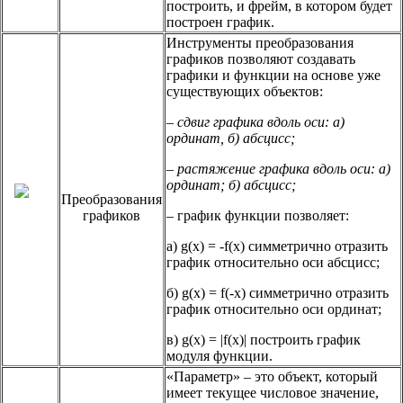
построить, и фрейм, в котором будет
построен график.
Инструменты преобразования
графиков позволяют создавать
графики и функции на основе уже
существующих объектов:
– сдвиг графика вдоль оси: а)
ординат, б) абсцисс;
– растяжение графика вдоль оси: а)
ординат; б) абсцисс;
Преобразования
графиков
– график функции позволяет:
а) g(x) = -f(x) симметрично отразить
график относительно оси абсцисс;
б) g(x) = f(-x) симметрично отразить
график относительно оси ординат;
в) g(x) = |f(x)| построить график
модуля функции.
«Параметр» – это объект, который
имеет текущее числовое значение,