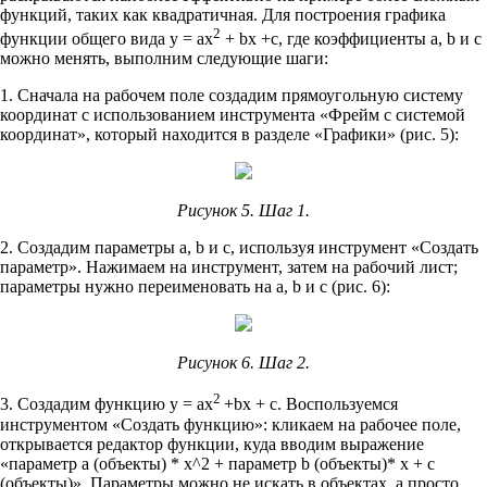
функций, таких как квадратичная. Для построения графика
2
функции общего вида y = ax
+ bx +c, где коэффициенты a, b и c
можно менять, выполним следующие шаги:
1. Сначала на рабочем поле создадим прямоугольную систему
координат с использованием инструмента «Фрейм с системой
координат», который находится в разделе «Графики» (рис. 5):
Рисунок 5. Шаг 1.
2. Создадим параметры a, b и c, используя инструмент «Создать
параметр». Нажимаем на инструмент, затем на рабочий лист;
параметры нужно переименовать на a, b и c (рис. 6):
Рисунок 6. Шаг 2.
2
3. Создадим функцию y = ax
+bx + c. Воспользуемся
инструментом «Создать функцию»: кликаем на рабочее поле,
открывается редактор функции, куда вводим выражение
«параметр a (объекты) * x^2 + параметр b (объекты)* x + c
(объекты)». Параметры можно не искать в объектах, а просто