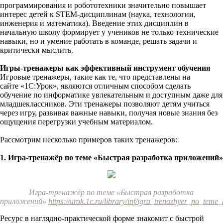
программирования и робототехники значительно повышает
интерес детей к STEM-дисциплинам (наука, технологии,
инженерия и математика). Введение этих дисциплин в
начальную школу формирует у учеников не только технические
навыки, но и умение работать в команде, решать задачи и
критически мыслить.
Игры-тренажеры как эффективный инструмент обучения
Игровые тренажеры, такие как те, что представлены на
сайте «1С:Урок», являются отличным способом сделать
обучение по информатике увлекательным и доступным даже для
младшеклассников. Эти тренажеры позволяют детям учиться
через игру, развивая важные навыки, получая новые знания без
ощущения перегрузки учебным материалом.
Рассмотрим несколько примеров таких тренажеров:
1. Игра-тренажёр по теме «Быстрая разработка приложений»
Игра-тренажёр по теме «Быстрая разработка
приложений»
https://urok.1c.ru/library/inf/igra_trenazhyer_po_teme
Ресурс в наглядно-практической форме знакомит с быстрой