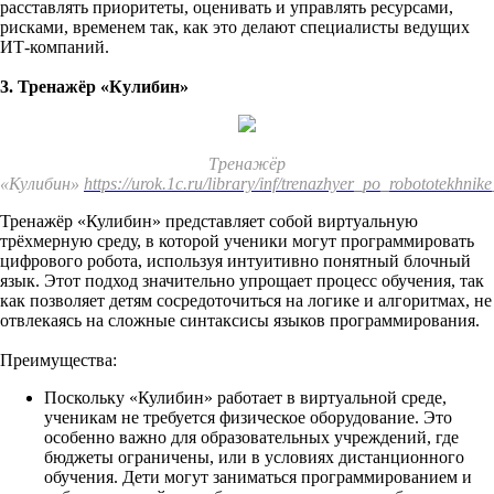
расставлять приоритеты, оценивать и управлять ресурсами,
рисками, временем так, как это делают специалисты ведущих
ИТ-компаний.
3. Тренажёр «Кулибин»
Тренажёр
«Кулибин»
https://urok.1c.ru/library/inf/trenazhyer_po_robototekhnike
Тренажёр «Кулибин» представляет собой виртуальную
трёхмерную среду, в которой ученики могут программировать
цифрового робота, используя интуитивно понятный блочный
язык. Этот подход значительно упрощает процесс обучения, так
как позволяет детям сосредоточиться на логике и алгоритмах, не
отвлекаясь на сложные синтаксисы языков программирования.
Преимущества:
Поскольку «Кулибин» работает в виртуальной среде,
ученикам не требуется физическое оборудование. Это
особенно важно для образовательных учреждений, где
бюджеты ограничены, или в условиях дистанционного
обучения. Дети могут заниматься программированием и