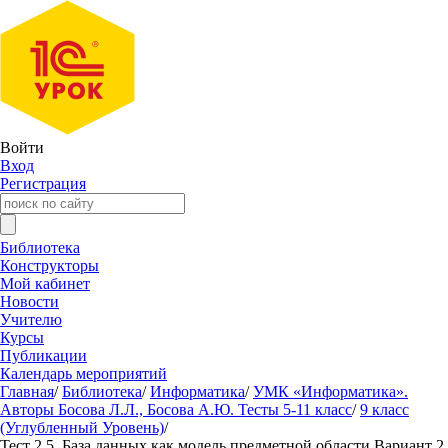
Войти
Вход
Регистрация
Библиотека
Конструкторы
Мой кабинет
Новости
Учителю
Курсы
Публикации
Календарь мероприятий
Главная
/
Библиотека
/
Информатика
/
УМК «Информатика».
Авторы Босова Л.Л., Босова А.Ю. Тесты 5-11 класс
/
9 класс
(Углубленный Уровень)
/
Тест 2.5. База данных как модель предметной области Вариант 2