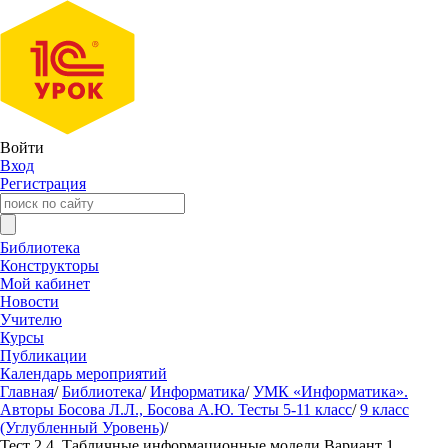
Войти
Вход
Регистрация
Библиотека
Конструкторы
Мой кабинет
Новости
Учителю
Курсы
Публикации
Календарь мероприятий
Главная
/
Библиотека
/
Информатика
/
УМК «Информатика».
Авторы Босова Л.Л., Босова А.Ю. Тесты 5-11 класс
/
9 класс
(Углубленный Уровень)
/
Тест 2.4. Табличные информационные модели Вариант 1