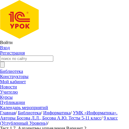
Войти
Вход
Регистрация
Библиотека
Конструкторы
Мой кабинет
Новости
Учителю
Курсы
Публикации
Календарь мероприятий
Главная
/
Библиотека
/
Информатика
/
УМК «Информатика».
Авторы Босова Л.Л., Босова А.Ю. Тесты 5-11 класс
/
9 класс
(Углубленный Уровень)
/
Тест 1.7. Алгоритмы управления Вариант 2