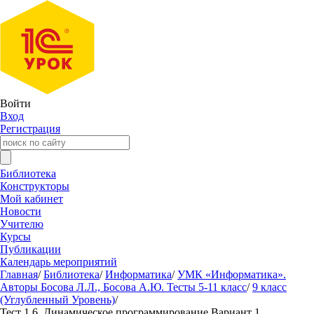
Войти
Вход
Регистрация
Библиотека
Конструкторы
Мой кабинет
Новости
Учителю
Курсы
Публикации
Календарь мероприятий
Главная
/
Библиотека
/
Информатика
/
УМК «Информатика».
Авторы Босова Л.Л., Босова А.Ю. Тесты 5-11 класс
/
9 класс
(Углубленный Уровень)
/
Тест 1.6. Динамическое программирование Вариант 1