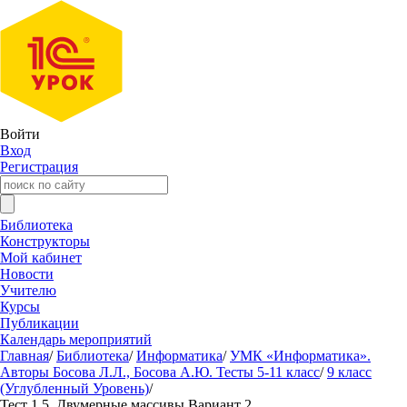
Войти
Вход
Регистрация
Библиотека
Конструкторы
Мой кабинет
Новости
Учителю
Курсы
Публикации
Календарь мероприятий
Главная
/
Библиотека
/
Информатика
/
УМК «Информатика».
Авторы Босова Л.Л., Босова А.Ю. Тесты 5-11 класс
/
9 класс
(Углубленный Уровень)
/
Тест 1.5. Двумерные массивы Вариант 2