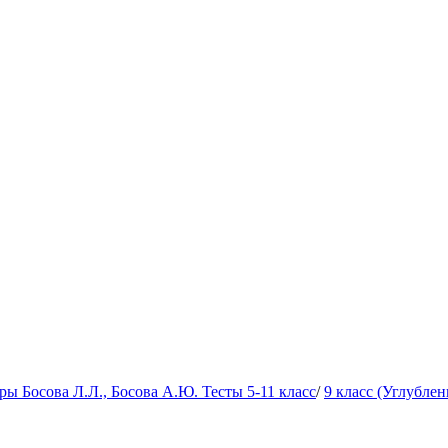
 Босова Л.Л., Босова А.Ю. Тесты 5-11 класс
/
9 класс (Углубле