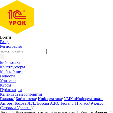
Войти
Вход
Регистрация
Библиотека
Конструкторы
Мой кабинет
Новости
Учителю
Курсы
Публикации
Календарь мероприятий
Главная
/
Библиотека
/
Информатика
/
УМК «Информатика».
Авторы Босова Л.Л., Босова А.Ю. Тесты 5-11 класс
/
9 класс
(Базовый Уровень)
/
Тест 2.5. База данных как модель предметной области Вариант 1