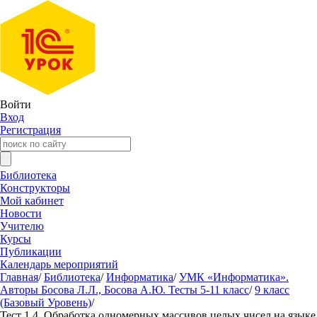
Войти
Вход
Регистрация
Библиотека
Конструкторы
Мой кабинет
Новости
Учителю
Курсы
Публикации
Календарь мероприятий
Главная
/
Библиотека
/
Информатика
/
УМК «Информатика».
Авторы Босова Л.Л., Босова А.Ю. Тесты 5-11 класс
/
9 класс
(Базовый Уровень)
/
Тест 1.4. Обработка одномерных массивов целых чисел на языке