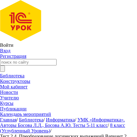
Войти
Вход
Регистрация
Библиотека
Конструкторы
Мой кабинет
Новости
Учителю
Курсы
Публикации
Календарь мероприятий
Главная
/
Библиотека
/
Информатика
/
УМК «Информатика».
Авторы Босова Л.Л., Босова А.Ю. Тесты 5-11 класс
/
8 класс
(Углубленный Уровень)
/
Тест 2.4. Преобразование логических выражений Вариант 2