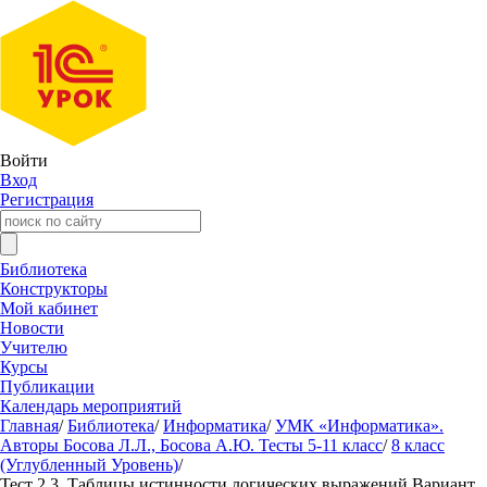
Войти
Вход
Регистрация
Библиотека
Конструкторы
Мой кабинет
Новости
Учителю
Курсы
Публикации
Календарь мероприятий
Главная
/
Библиотека
/
Информатика
/
УМК «Информатика».
Авторы Босова Л.Л., Босова А.Ю. Тесты 5-11 класс
/
8 класс
(Углубленный Уровень)
/
Тест 2.3. Таблицы истинности логических выражений Вариант