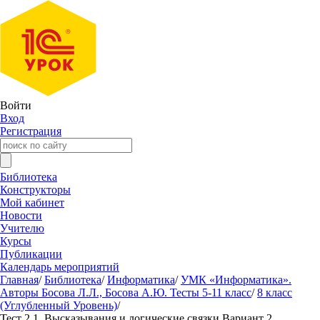
Войти
Вход
Регистрация
Библиотека
Конструкторы
Мой кабинет
Новости
Учителю
Курсы
Публикации
Календарь мероприятий
Главная
/
Библиотека
/
Информатика
/
УМК «Информатика».
Авторы Босова Л.Л., Босова А.Ю. Тесты 5-11 класс
/
8 класс
(Углубленный Уровень)
/
Тест 2.1. Высказывания и логические связки Вариант 2