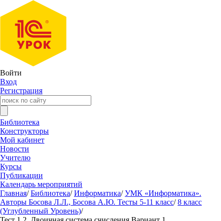
Войти
Вход
Регистрация
Библиотека
Конструкторы
Мой кабинет
Новости
Учителю
Курсы
Публикации
Календарь мероприятий
Главная
/
Библиотека
/
Информатика
/
УМК «Информатика».
Авторы Босова Л.Л., Босова А.Ю. Тесты 5-11 класс
/
8 класс
(Углубленный Уровень)
/
Тест 1.2. Двоичная система счисления Вариант 1