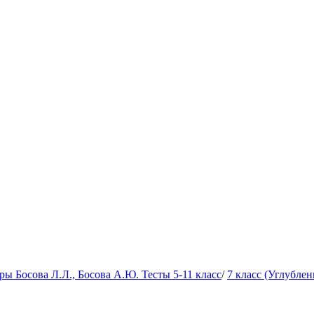
 Босова Л.Л., Босова А.Ю. Тесты 5-11 класс
/
7 класс (Углубле