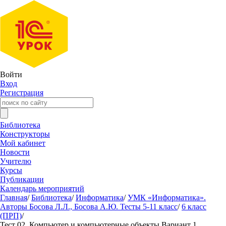
Войти
Вход
Регистрация
Библиотека
Конструкторы
Мой кабинет
Новости
Учителю
Курсы
Публикации
Календарь мероприятий
Главная
/
Библиотека
/
Информатика
/
УМК «Информатика».
Авторы Босова Л.Л., Босова А.Ю. Тесты 5-11 класс
/
6 класс
(ПРП)
/
Тест 02. Компьютер и компьютерные объекты Вариант 1