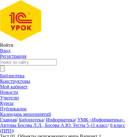
Войти
Вход
Регистрация
Библиотека
Конструкторы
Мой кабинет
Новости
Учителю
Курсы
Публикации
Календарь мероприятий
Главная
/
Библиотека
/
Информатика
/
УМК «Информатика».
Авторы Босова Л.Л., Босова А.Ю. Тесты 5-11 класс
/
6 класс
(ПРП)
/
Тест 01. Объекты окружающего мира Вариант 1