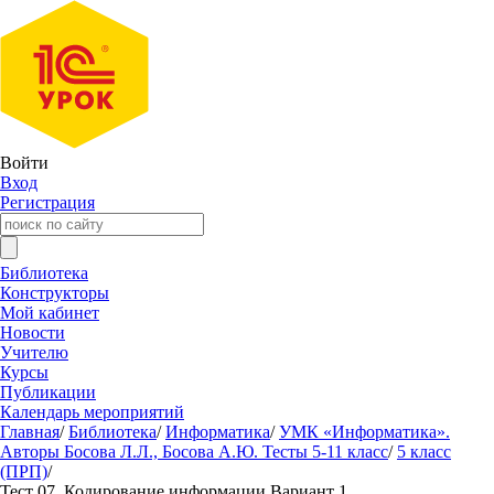
Войти
Вход
Регистрация
Библиотека
Конструкторы
Мой кабинет
Новости
Учителю
Курсы
Публикации
Календарь мероприятий
Главная
/
Библиотека
/
Информатика
/
УМК «Информатика».
Авторы Босова Л.Л., Босова А.Ю. Тесты 5-11 класс
/
5 класс
(ПРП)
/
Тест 07. Кодирование информации Вариант 1