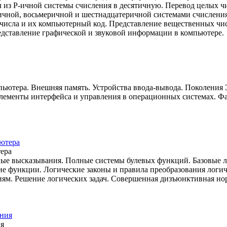
из Р-ичной системы счисления в десятичную. Перевод целых чи
воичной, восьмеричной и шестнадцатеричной системами счислен
 числа и их компьютерный код. Представление вещественных чи
дставление графической и звуковой информации в компьютере.
пьютера. Внешняя память. Устройства ввода-вывода. Поколени
лементы интерфейса и управления в операционных системах. Ф
тера
ые высказывания. Полные системы булевых функций. Базовые л
ие функции. Логические законы и правила преобразования лог
ям. Решение логических задач. Совершенная дизъюнктивная но
ия