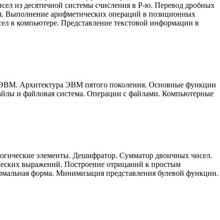
сел из десятичной системы счисления в P-ю. Перевод дробных
ия. Выполнение арифметических операций в позиционных
сел в компьютере. Представление текстовой информации в
я ЭВМ. Архитектура ЭВМ пятого поколения. Основные функции
айлы и файловая система. Операции с файлами. Компьютерные
огические элементы. Дешифратор. Сумматор двоичных чисел.
ических выражений. Построение отрицаний к простым
рмальная форма. Минимизация представления булевой функции.