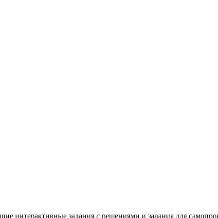
щие интерактивные задания с решениями и задания для самопро