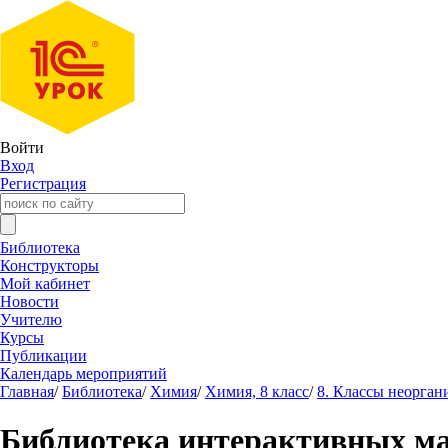
Войти
Вход
Регистрация
Библиотека
Конструкторы
Мой кабинет
Новости
Учителю
Курсы
Публикации
Календарь мероприятий
Главная
/
Библиотека
/
Химия
/
Химия, 8 класс
/
8. Классы неорган
Библиотека интерактивных м