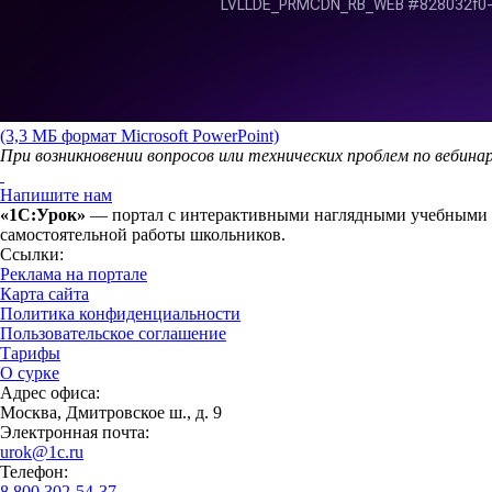
(3,3 МБ формат Microsoft PowerPoint)
При возникновении вопросов или технических проблем по вебина
Напишите нам
«1С:Урок»
— портал с интерактивными наглядными учебными ма
самостоятельной работы школьников.
Ссылки:
Реклама на портале
Карта сайта
Политика конфиденциальности
Пользовательское соглашение
Тарифы
О сурке
Адрес офиса:
Москва, Дмитровское ш., д. 9
Электронная почта:
urok@1c.ru
Телефон:
8 800 302-54-37