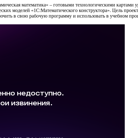
ическая математика» – готовыми технологическими картами урок
еских моделей «1С:Математического конструктора». Цель проект
чить в свою рабочую программу и использовать в учебном про