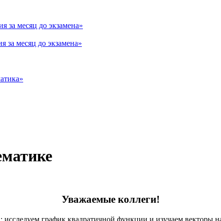
я за месяц до экзамена»
 за месяц до экзамена»
матика»
ематике
Уважаемые коллеги!
: исследуем график квадратичной функции и изучаем векторы на