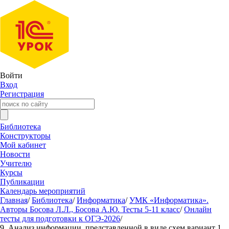
Войти
Вход
Регистрация
Библиотека
Конструкторы
Мой кабинет
Новости
Учителю
Курсы
Публикации
Календарь мероприятий
Главная
/
Библиотека
/
Информатика
/
УМК «Информатика».
Авторы Босова Л.Л., Босова А.Ю. Тесты 5-11 класс
/
Онлайн
тесты для подготовки к ОГЭ-2026
/
9. Анализ информации, представленной в виде схем вариант 1