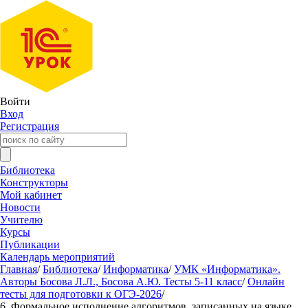
Войти
Вход
Регистрация
Библиотека
Конструкторы
Мой кабинет
Новости
Учителю
Курсы
Публикации
Календарь мероприятий
Главная
/
Библиотека
/
Информатика
/
УМК «Информатика».
Авторы Босова Л.Л., Босова А.Ю. Тесты 5-11 класс
/
Онлайн
тесты для подготовки к ОГЭ-2026
/
6. Формальное исполнение алгоритмов, записанных на языке