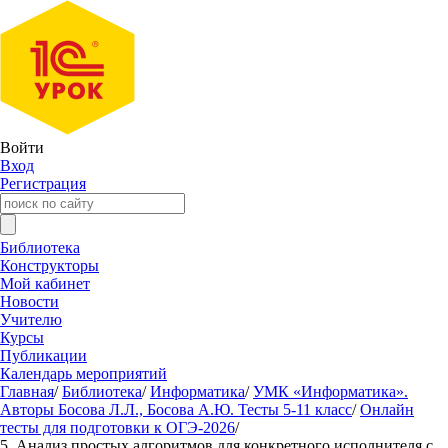
Войти
Вход
Регистрация
Библиотека
Конструкторы
Мой кабинет
Новости
Учителю
Курсы
Публикации
Календарь мероприятий
Главная
/
Библиотека
/
Информатика
/
УМК «Информатика».
Авторы Босова Л.Л., Босова А.Ю. Тесты 5-11 класс
/
Онлайн
тесты для подготовки к ОГЭ-2026
/
5. Анализ простых алгоритмов для конкретного исполнителя с