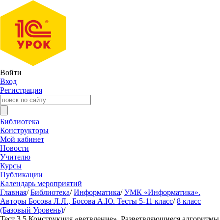
Войти
Вход
Регистрация
Библиотека
Конструкторы
Мой кабинет
Новости
Учителю
Курсы
Публикации
Календарь мероприятий
Главная
/
Библиотека
/
Информатика
/
УМК «Информатика».
Авторы Босова Л.Л., Босова А.Ю. Тесты 5-11 класс
/
8 класс
(Базовый Уровень)
/
Тест 3.5 Конструкция «ветвление». Разветвляющиеся алгоритмы