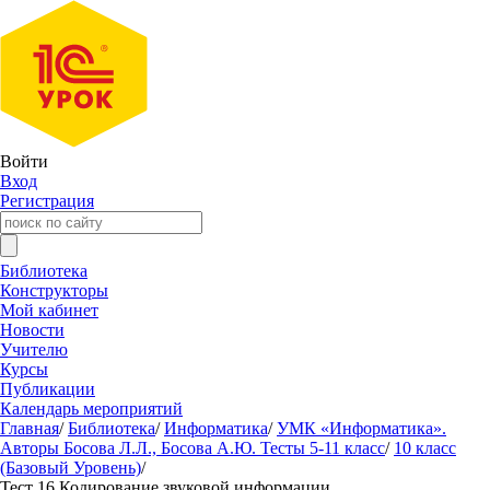
Войти
Вход
Регистрация
Библиотека
Конструкторы
Мой кабинет
Новости
Учителю
Курсы
Публикации
Календарь мероприятий
Главная
/
Библиотека
/
Информатика
/
УМК «Информатика».
Авторы Босова Л.Л., Босова А.Ю. Тесты 5-11 класс
/
10 класс
(Базовый Уровень)
/
Тест 16 Кодирование звуковой информации