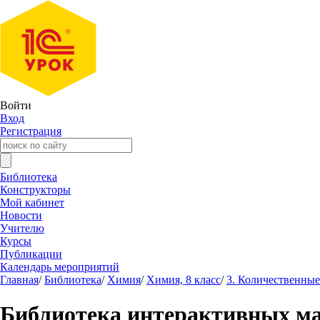
Войти
Вход
Регистрация
Библиотека
Конструкторы
Мой кабинет
Новости
Учителю
Курсы
Публикации
Календарь мероприятий
Главная
/
Библиотека
/
Химия
/
Химия, 8 класс
/
3. Количественны
Библиотека интерактивных м