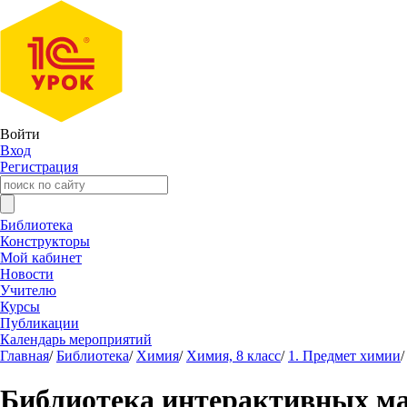
Войти
Вход
Регистрация
Библиотека
Конструкторы
Мой кабинет
Новости
Учителю
Курсы
Публикации
Календарь мероприятий
Главная
/
Библиотека
/
Химия
/
Химия, 8 класс
/
1. Предмет химии
/
Библиотека интерактивных м