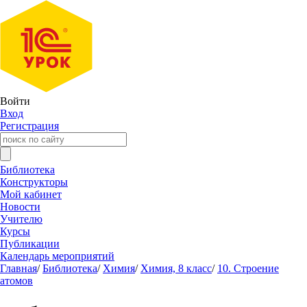
Войти
Вход
Регистрация
Библиотека
Конструкторы
Мой кабинет
Новости
Учителю
Курсы
Публикации
Календарь мероприятий
Главная
/
Библиотека
/
Химия
/
Химия, 8 класс
/
10. Строение
атомов