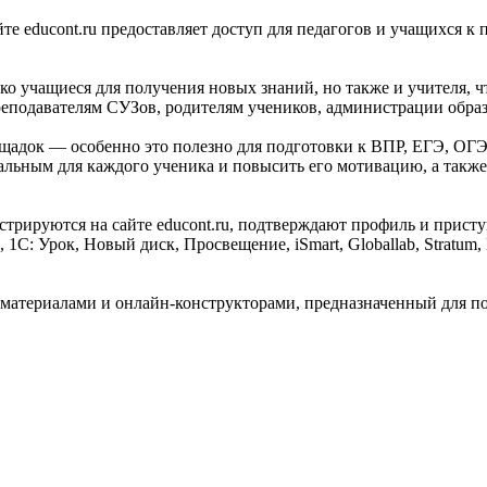
е educont.ru предоставляет доступ для педагогов и учащихся 
ко учащиеся для получения новых знаний, но также и учителя,
 преподавателям СУЗов, родителям учеников, администрации обр
щадок — особенно это полезно для подготовки к ВПР, ЕГЭ, ОГЭ
уальным для каждого ученика и повысить его мотивацию, а так
трируются на сайте educont.ru, подтверждают профиль и прист
С: Урок, Новый диск, Просвещение, iSmart, Globallab, Stratum, 
териалами и онлайн-конструкторами, предназначенный для под