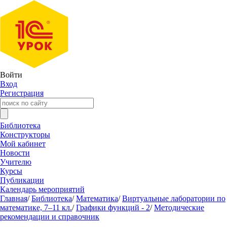
Войти
Вход
Регистрация
Библиотека
Конструкторы
Мой кабинет
Новости
Учителю
Курсы
Публикации
Календарь мероприятий
Главная
/
Библиотека
/
Математика
/
Виртуальные лаборатории по
математике, 7–11 кл.
/
Графики функций - 2
/
Методические
рекомендации и справочник