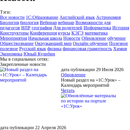
Тэги:
Все новости
1С:Образование
Английский язык
Астрономия
Биология
биология
Вебинар
вебинар
Возможности для
педагогов
ВПР
география
Для родителей
Информатика
История
Конструкторы
Конференция
курсы
КЭГЭ
математика
Мероприятия
Начальная школа
Новости
Обновление
обучение
Обществознание
Окружающий мир
Онлайн обучение
Полезное
полезное
Русский язык
физика
финансовая грамотность
Химия
Экономика
Юный Кулибин
Мы в социальных сетях:
Закрепленные новости
дата публикации 29 Июля 2026
Обновление
Новый раздел на «1С:Урок» –
Календарь мероприятий
Читать
дата публикации 22 Апреля 2026