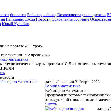
логия
биология
Вебинар
вебинар
Возможности для педагогов
В
тия
Начальная школа
Новости
Обновление
обучение
Обществозн
а
Юный Кулибин
ии на портале «1С:Урок»
а публикации 15 Апреля 2026
инар
математика
ые технологические карты проекта «1С:Динамическая математи
 АПРЕЛЯ
ать
 новости
дата публикации 31 Марта 2023
Вебинар
математика
Вебинар по математике
Представили готовые технологические
этих функций с помощью динамически
Читать
дата пу