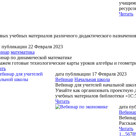
учащими
ресурсо
Читать
вых учебных материалов различного дидактического назначения
а публикации 22 Февраля 2023
инар
математика
инар по динамической математике
ажем готовые технологические карты уроков алгебры и геометрии
ать
дата публикации 17 Февраля 2023
Вебинар
Начальная школа
Вебинар для учителей начальной шко
Узнайте как организовать проектную 
учебных материалов библиотеки «1С:
Читать
дата пу
Вебина
Вебинар
Расскаж
Читать
1
...
5
6
7
8