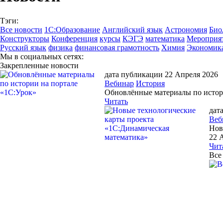
Тэги:
Все новости
1С:Образование
Английский язык
Астрономия
Био
Конструкторы
Конференция
курсы
КЭГЭ
математика
Мероприя
Русский язык
физика
финансовая грамотность
Химия
Экономик
Мы в социальных сетях:
Закрепленные новости
дата публикации 22 Апреля 2026
Вебинар
История
Обновлённые материалы по истор
Читать
дат
Веб
Нов
22
Чит
Все