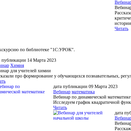
Вебина
Вебинар
Рассказ
критиче
истории
Читать
кскурсию по библиотеке "1С:УРОК".
а публикации 14 Марта 2023
инар
Химия
инар для учителей химии
сказали про формирование у обучающихся познавательных, рег
ать
дата публикации 09 Марта 2023
Вебинар
математика
Вебинар по динамической математике
Исследуем график квадратичной функц
Читать
дата пу
Вебина
Вебинар
Расскаж