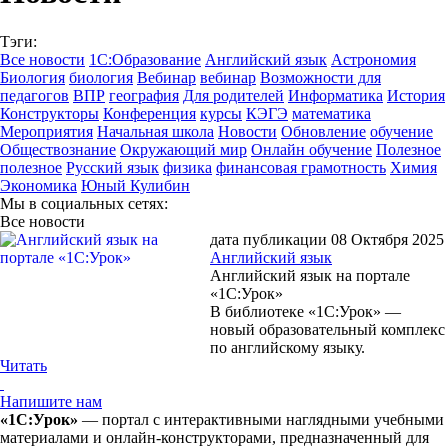
Тэги:
Все новости
1С:Образование
Английский язык
Астрономия
Биология
биология
Вебинар
вебинар
Возможности для
педагогов
ВПР
география
Для родителей
Информатика
История
Конструкторы
Конференция
курсы
КЭГЭ
математика
Мероприятия
Начальная школа
Новости
Обновление
обучение
Обществознание
Окружающий мир
Онлайн обучение
Полезное
полезное
Русский язык
физика
финансовая грамотность
Химия
Экономика
Юный Кулибин
Мы в социальных сетях:
Все новости
дата публикации 08 Октября 2025
Английский язык
Английский язык на портале
«1С:Урок»
В библиотеке «1С:Урок» —
новый образовательный комплекс
по английскому языку.
Читать
Напишите нам
«1С:Урок»
— портал с интерактивными наглядными учебными
материалами и онлайн-конструкторами, предназначенный для