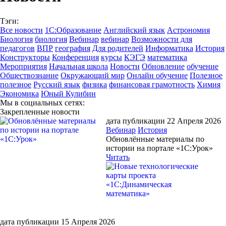
Тэги:
Все новости
1С:Образование
Английский язык
Астрономия
Биология
биология
Вебинар
вебинар
Возможности для
педагогов
ВПР
география
Для родителей
Информатика
История
Конструкторы
Конференция
курсы
КЭГЭ
математика
Мероприятия
Начальная школа
Новости
Обновление
обучение
Обществознание
Окружающий мир
Онлайн обучение
Полезное
полезное
Русский язык
физика
финансовая грамотность
Химия
Экономика
Юный Кулибин
Мы в социальных сетях:
Закрепленные новости
дата публикации 22 Апреля 2026
Вебинар
История
Обновлённые материалы по
истории на портале «1С:Урок»
Читать
дата публикации 15 Апреля 2026