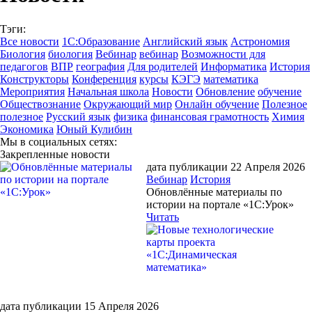
Тэги:
Все новости
1С:Образование
Английский язык
Астрономия
Биология
биология
Вебинар
вебинар
Возможности для
педагогов
ВПР
география
Для родителей
Информатика
История
Конструкторы
Конференция
курсы
КЭГЭ
математика
Мероприятия
Начальная школа
Новости
Обновление
обучение
Обществознание
Окружающий мир
Онлайн обучение
Полезное
полезное
Русский язык
физика
финансовая грамотность
Химия
Экономика
Юный Кулибин
Мы в социальных сетях:
Закрепленные новости
дата публикации 22 Апреля 2026
Вебинар
История
Обновлённые материалы по
истории на портале «1С:Урок»
Читать
дата публикации 15 Апреля 2026