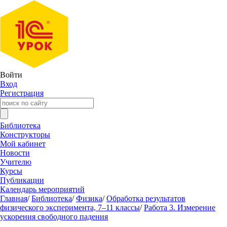
Войти
Вход
Регистрация
Библиотека
Конструкторы
Мой кабинет
Новости
Учителю
Курсы
Публикации
Календарь мероприятий
Главная
/
Библиотека
/
Физика
/
Обработка результатов
физического эксперимента, 7–11 классы
/
Работа 3. Измерение
ускорения свободного падения