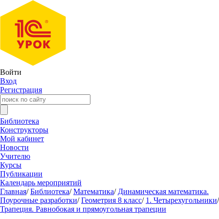
Войти
Вход
Регистрация
Библиотека
Конструкторы
Мой кабинет
Новости
Учителю
Курсы
Публикации
Календарь мероприятий
Главная
/
Библиотека
/
Математика
/
Динамическая математика.
Поурочные разработки
/
Геометрия 8 класс
/
1. Четырехугольники
/
Трапеция. Равнобокая и прямоугольная трапеции