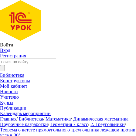
Войти
Вход
Регистрация
Библиотека
Конструкторы
Мой кабинет
Новости
Учителю
Курсы
Публикации
Календарь мероприятий
Главная
/
Библиотека
/
Математика
/
Динамическая математика.
Поурочные разработки
/
Геометрия 7 класс
/
2. Треугольники
/
Теорема о катете прямоугольного треугольника лежащем против
угла в 30°