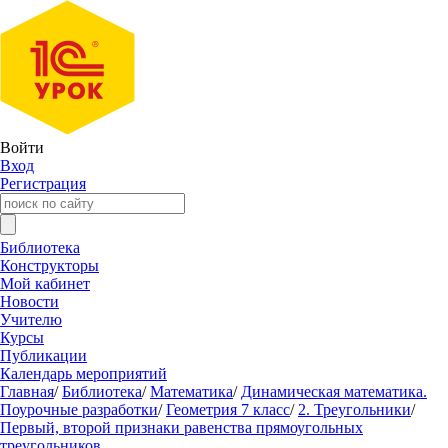
Войти
Вход
Регистрация
Библиотека
Конструкторы
Мой кабинет
Новости
Учителю
Курсы
Публикации
Календарь мероприятий
Главная
/
Библиотека
/
Математика
/
Динамическая математика.
Поурочные разработки
/
Геометрия 7 класс
/
2. Треугольники
/
Первый, второй признаки равенства прямоугольных
треугольников