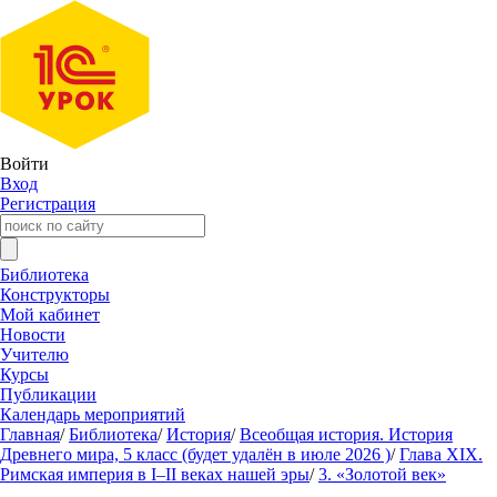
Войти
Вход
Регистрация
Библиотека
Конструкторы
Мой кабинет
Новости
Учителю
Курсы
Публикации
Календарь мероприятий
Главная
/
Библиотека
/
История
/
Всеобщая история. История
Древнего мира, 5 класс (будет удалён в июле 2026 )
/
Глава XIX.
Римская империя в I–II веках нашей эры
/
3. «Золотой век»