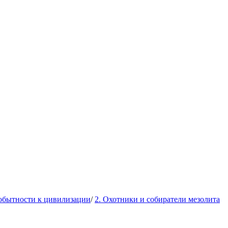
рвобытности к цивилизации
/
2. Охотники и собиратели мезолита